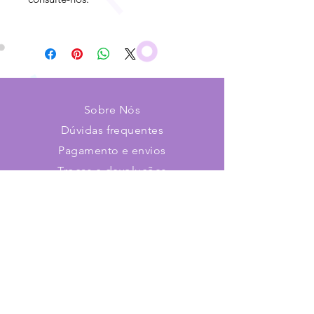
Sobre Nós
Dúvidas frequentes
Pagamento e envios
Trocas e devoluções
Contato
Faça parte de nosso time!
Cadastre-se e receba novidades