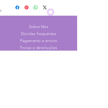
Sobre Nós
Dúvidas frequentes
Pagamento e envios
Trocas e devoluções
Contato
Faça parte de nosso time!
Cadastre-se e receba novidades
Assine já!