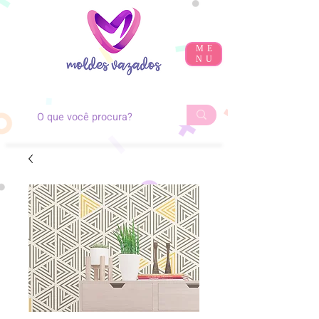
ME
NU