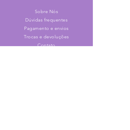
Sobre Nós
Dúvidas frequentes
Pagamento e envios
Trocas e devoluções
Contato
Faça parte de nosso time!
Cadastre-se e receba novidades
Assine já!
Loja virtual de stencils e adesivos
para utilização em;