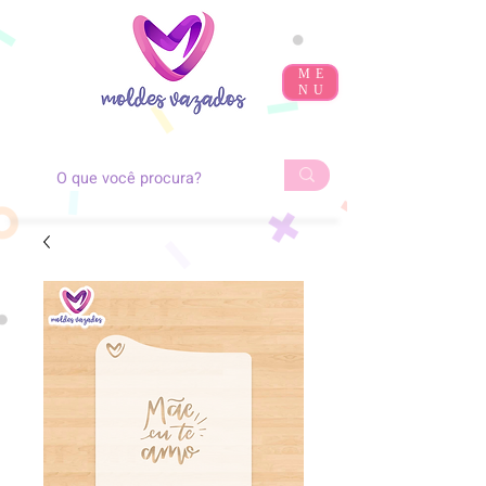
ME
NU