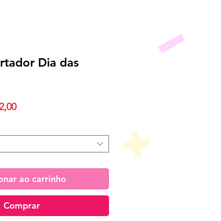
ortador Dia das
Preço
2,00
promocional
onar ao carrinho
Comprar