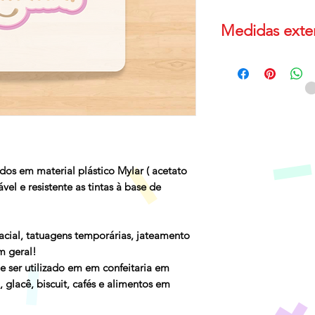
Medidas exter
Para medidas até 
medida de 11.5cm
Para medidas de 7
externas tem medi
Caso necessite de
entre em contato!
dos em material plástico Mylar ( acetato
izável e resistente as tintas à base de
facial, tatuagens temporárias, jateamento
m geral!
 ser utilizado em em confeitaria em
, glacê, biscuit, cafés e alimentos em