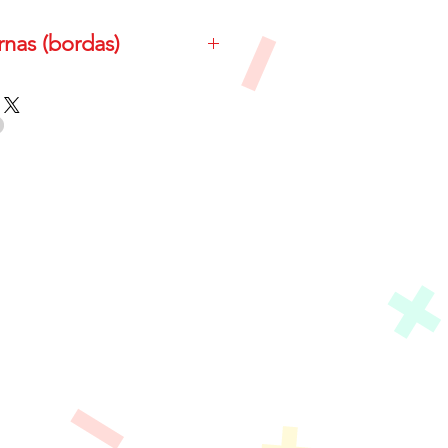
nas (bordas)
6.5cm as bordas externas tem
 x 9.5cm
cm até 10cm as bordas
da de 14.5cm x 14.5cm
 uma borda personalizada,