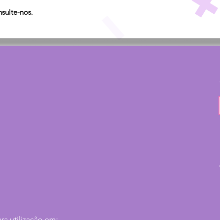
sulte-nos.
ara utilização em;