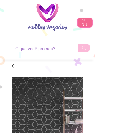
ME
NU