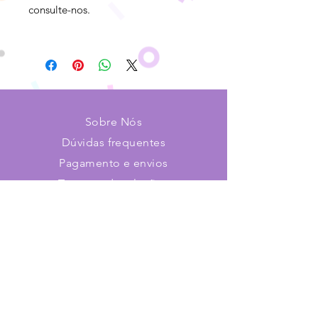
consulte-nos.
Sobre Nós
Dúvidas frequentes
Pagamento e envios
Trocas e devoluções
Contato
Faça parte de nosso time!
Cadastre-se e receba novidades