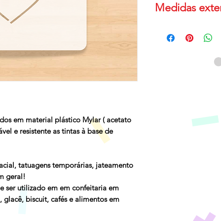
Medidas exter
Para medidas até 
medida de 11.5cm
Para medidas de 7
externas tem medi
Caso necessite de
entre em contato!
dos em material plástico Mylar ( acetato
izável e resistente as tintas à base de
facial, tatuagens temporárias, jateamento
m geral!
 ser utilizado em em confeitaria em
, glacê, biscuit, cafés e alimentos em