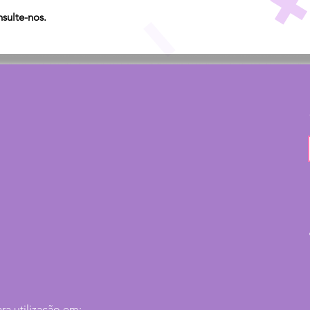
sulte-nos.
ara utilização em;