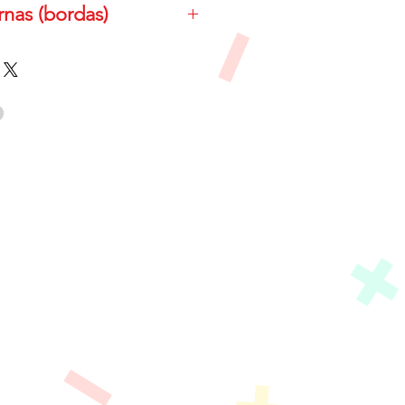
nas (bordas)
6.5cm as bordas externas tem
 x 9.5cm
cm até 10cm as bordas
da de 14.5cm x 14.5cm
 uma borda personalizada,