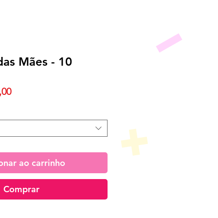
 das Mães - 10
Preço
,00
promocional
onar ao carrinho
Comprar