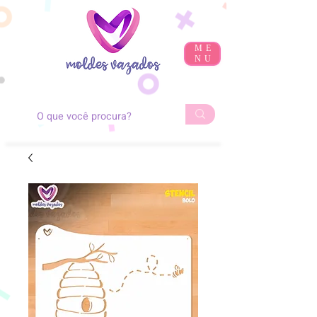
ME
NU