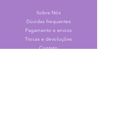
Sobre Nós
Dúvidas frequentes
Pagamento e envios
Trocas e devoluções
Contato
Faça parte de nosso time!
Cadastre-se e receba novidades
Assine já!
Loja virtual de stencils e adesivos
para utilização em;