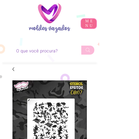
ME
NU