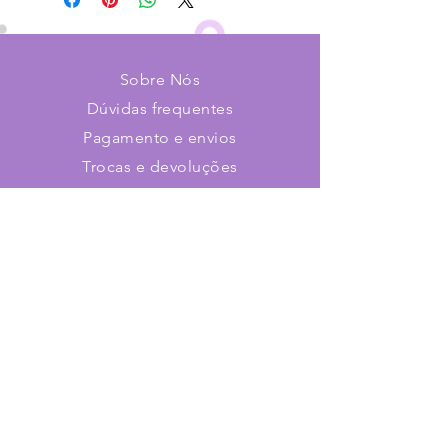
Sobre Nós
Dúvidas frequentes
Pagamento e envios
Trocas e devoluções
Contato
Faça parte de nosso time!
Cadastre-se e receba novidades
Assine já!