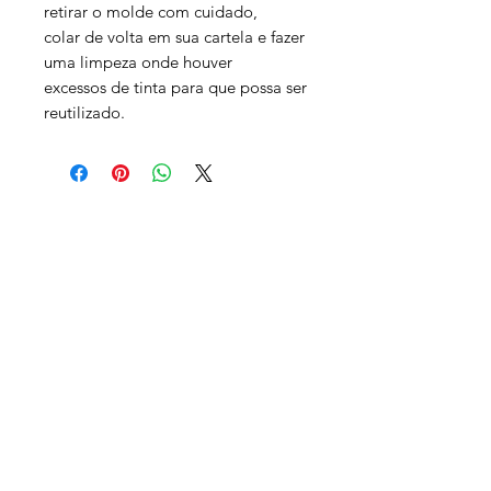
retirar o molde com cuidado,
colar de volta em sua cartela e fazer
uma limpeza onde houver
excessos de tinta para que possa ser
reutilizado.
Sobre Nós
Dúvidas frequentes
Pagamento e envios
Trocas e devoluções
Contato
Faça parte de nosso time!
Cadastre-se e receba novidades