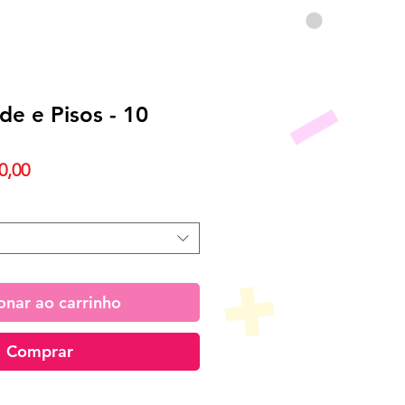
de e Pisos - 10
Preço
0,00
promocional
onar ao carrinho
Comprar