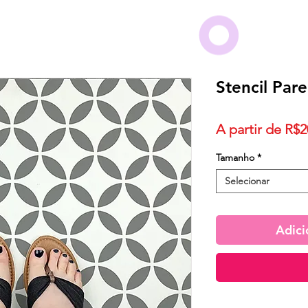
Stencil Pare
A partir de
R$2
Tamanho
*
Selecionar
Adici