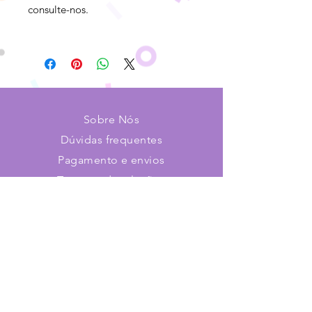
consulte-nos.
Sobre Nós
Dúvidas frequentes
Pagamento e envios
Trocas e devoluções
Contato
Faça parte de nosso time!
Cadastre-se e receba novidades