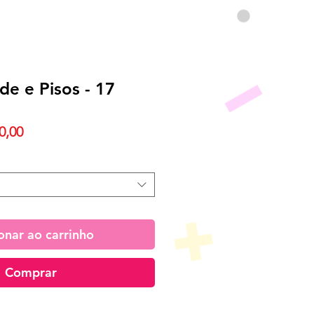
de e Pisos - 17
Preço
0,00
promocional
onar ao carrinho
Comprar