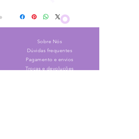
Sobre Nós
Dúvidas frequentes
Pagamento e envios
Trocas e devoluções
Contato
Faça parte de nosso time!
Cadastre-se e receba novidades