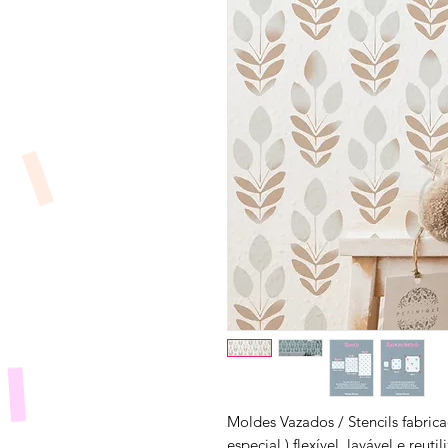
Moldes Vazados / Stencils fabrica
especial ) flexível, lavável e reuti