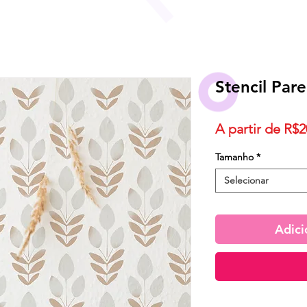
Stencil Pare
A partir de
R$2
Tamanho
*
Selecionar
Adici