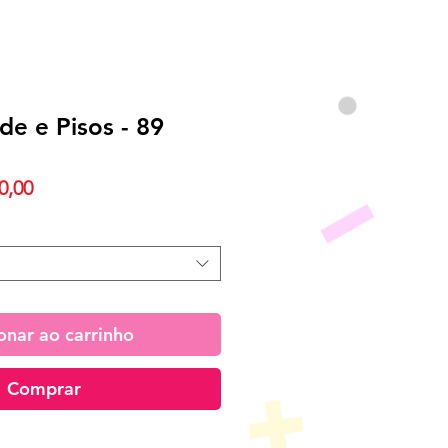
de e Pisos - 89
Preço
0,00
promocional
onar ao carrinho
Comprar