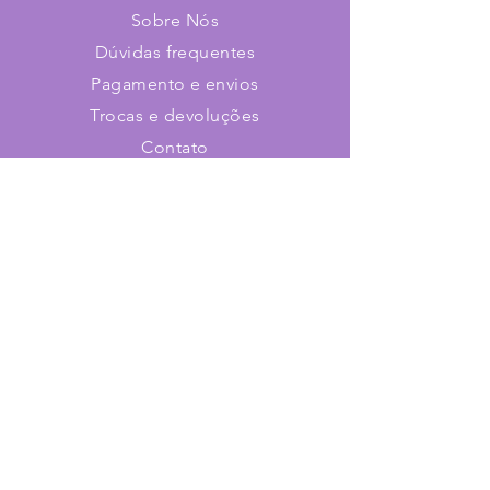
Sobre Nós
Dúvidas frequentes
Pagamento e envios
Trocas e devoluções
Contato
Faça parte de nosso time!
Cadastre-se e receba novidades
Assine já!
Loja virtual de stencils e adesivos
para utilização em;
Confeitaria, Pintura Facil / Glitter,