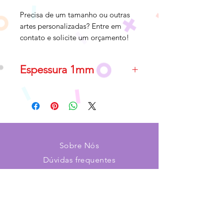
Precisa de um tamanho ou outras
artes personalizadas? Entre em
contato e solicite um orçamento!
Espessura 1mm
Material com alta espessura que
permitirá uma textura de 1mm (
textura alta ).
Sobre Nós
Dúvidas frequentes
Pagamento e envios
Trocas e devoluções
Contato