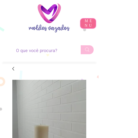
ME
NU